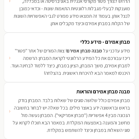
‹
הדרוש לצורך פטור מקורסי אנגלית באוניברסיטה או במכללה,
מוענקות לבעלי מגבלות רלוונטיות התאמות שונות - וכדאי כמובן
לנצל אותן. בעמוד זה תמצאו מידע מפורט לגבי האפשרויות השונות
של הקלות במבחן אמירם וכיצד מקבלים אותן.
מבחן אמירם - מידע כללי
מידע עדכני על
מבנה מבחן אמירם
! צוות המורים של אתר "פטור"
‹
ריכז עבורכם את כל המידע הרלוונטי לקראת המבחן: הרשמה
למבחן אמירם, משך המבחן, הציון במבחן, כיצד ללמוד לבחינה ועוד.
היכנסו למאמר הבא להיכרות ראשונית. בהצלחה!
מבנה מבחן אמירם והוראות
מבחן אמירם כולל שלושה סוגים של שאלות בלבד. המבחן בודק
בראש ובראשונה ידע באוצר מילים. בכל שאלה יש לבחור בתשובה
‹
הנכונה מבין 4 אפשריות ("מבחן אמריקאי"). המבחן נעשה מול
מחשב והמענה באמצעות המקלדת. במאמר הבא תוכלו לקרוא על
סוגי השאלות במבחן וכיצד להשתמש במקלדת.