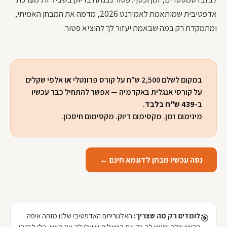
אדפטיבית שמותאמת לאמירנט 2026, מדמה את המבחן האמיתי,
ומתמקדת רק במה שבאמת יעזור לך להוציא פטור.
במקום לשלם 2,500 ש"ח על קורס פרונטלי
או
אלפי שקלים
על קורסי אנגלית באקדמיה — אפשר להתחיל כבר עכשיו
ב-
439 ש"ח בלבד
.
מינימום זמן. מקסימום דיוק. מקסימום חיסכון.
נסה עכשיו מבחן לדוגמא חינם ←
לומדים רק מה שצריך:
האלגוריתם האדפטיבי שלנו מזהה איפה
🎯
הקושי שלך ומגיש לך רק את השאלות שיעלו לך את הציון. בלי לבזבז