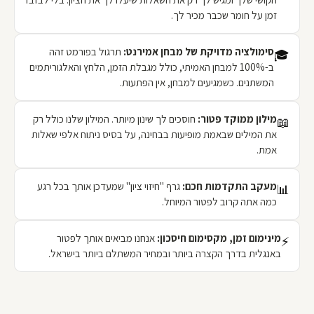
זמן על חומר שכבר מכיר לך.
סימולציה מדויקת של מבחן אמירנט:
תרגול בפורמט זהה
🎓
ב-100% למבחן האמיתי, כולל מגבלת הזמן, הלחץ והאלגוריתמים
המשתנים. כשמגיעים למבחן, אין הפתעות.
מילון ממוקד פטור:
חוסכים לך שינון מיותר. המילון שלנו כולל רק
📖
את המילים שבאמת מופיעות בבחינה, על בסיס ניתוח אלפי שאלות
אמת.
מעקב התקדמות חכם:
גרף "חיזוי ציון" שמעדכן אותך בכל רגע
📊
כמה אתה קרוב לפטור המיוחל.
מינימום זמן, מקסימום חיסכון:
אנחנו מביאים אותך לפטור
⚡
באנגלית בדרך הקצרה ביותר ובמחיר המשתלם ביותר בישראל.