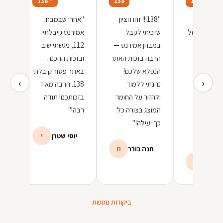
138 ↑
138
143
 שהכי עזר
"138!!! זהו הציון
"אחרי שבמבחן
סימולציות של
שזכיתי לקבל
אמירנט קיבלתי
ובנ
אמירנט —
במבחן אמירנט —
112, ניגשתי שוב
הכנ
ק אצלכם!
הרבה בזכות האתר
ובזכות ההכנה
 את כל
הנפלא שלכם!
באתר פטור קיבלתי
‹
›
וכשהגעתי
נהנתי ללמוד
138. הרבה מאוד
 לא היה
ולחזור על החומר
בזכותכם! תודה
יות
בכלל.
המוצג בצורה כל
רבה!"
באמ
קיבלתי 143 ואת
כך יעילה!"
לשפ
 המיוחל!"
י
בחו
יוסי שטרן
ח
חנה בורר
ג
גילי
ע
ביקורות נוספות