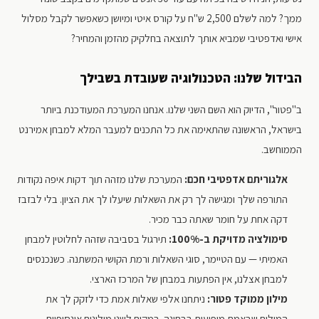
ממך? למה לשלם 2,500 ש"ח על קורס איטי ומיושן כשאפשר לקבל מסלול
אישי ואדפטיבי שמביא אותך לתוצאה בחלקיק מהזמן והמחיר?
הבידול שלנו: הטכנולוגיה שעובדת בשבילך
ב"פטור", הדיוק הוא השם השני שלנו. אנחנו המערכת המעודכנת ביותר
בישראל, הראשונה שהתאימה את כל התכנים למעבר המלא למבחן אמירנט
הממוחשב.
אלגוריתם אדפטיבי חכם:
המערכת שלנו מזהה תוך דקות איפה נקודות
התורפה שלך ומגישה לך רק את השאלות שיעלו לך את הציון. בלי לבזבז
דקה אחת על חומר שאתה כבר מכיר.
סימולציה מדויקת ב-100%:
תירגול בסביבה שזהה לחלוטין למבחן
האמיתי — עם הטיימר, סוגי השאלות ורמת הקושי המשתנה. כשנכנסים
למבחן אצלנו, אין הפתעות במבחן של המרכז הארצי.
מילון ממוקד פטור:
ניתחנו אלפי שאלות אמת כדי לזקק לך את
המילים שבאמת מופיעות בבחינה. במקום לשנן מילונים אינסופיים,