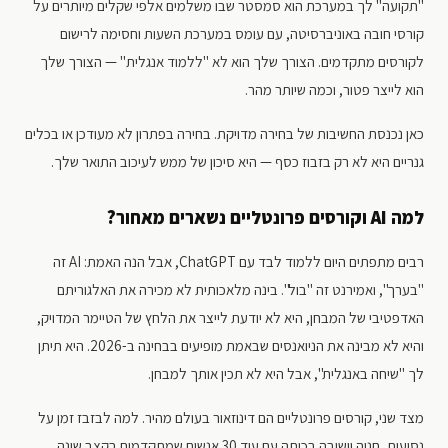
"תקועה" לך במערכת הוא סמסטר שבו משלמים אלפי שקלים מיותרים על
קורסי חובה באוניברסיטה, עם עומס במערכת השעות וחסימה לרישום
לקורסים מתקדמים. הצורך שלך הוא לא "ללמוד אנגלית" — הצורך שלך
הוא לייצר פטור, וכמה שיותר מהר.
כאן נכנסת החשיבות של בחירה מדויקת. בחירה בפתרון לא מעודכן או בכלים
גנריים היא לא רק בזבוז כסף — היא סיכון של ממש לעיכוב התואר שלך.
למה AI וקורסים פרונטליים נשארים מאחור?
רבים מתפתים היום ללמוד לבד עם ChatGPT, אבל הנה האמת: AI זה
"בערך", ואמירנט זה "בול". בינה מלאכותית לא מכירה את האלגוריתם
האדפטיבי של המבחן, היא לא יודעת לייצר את הלחץ של הטיימר המדויק,
והיא לא מבינה את הניואנסים שבאמת מופיעים בבחינה ב-2026. היא תיתן
לך "שיחה באנגלית", אבל היא לא תכין אותך למבחן.
מצד שני, קורסים פרונטליים הם דינוזאור בעולם מהיר. למה לבזבז זמן על
נסיעות, חניה וישיבה בכיתה עם עוד 30 אנשים שמתקדמים בקצב שונה