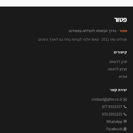
פטור
פטור
- הדרך הבטוחה להצלחה באמירנט
פעילים מאז 2011 · מאות אלפי לקוחות בחרו בנו לאורך השנים.
קישורים
פרק לדוגמה
מבחן לדוגמה
אודות
יצירת קשר
contact@ptor.co.il
✉️
📞 077-9555577
📞 053-2001215
💬 WhatsApp
📘 Facebook