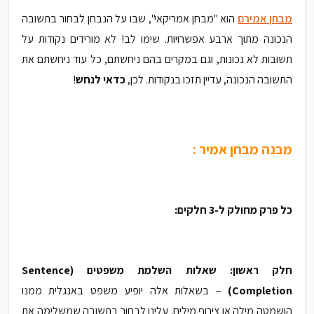
מבחן אמירם
הוא "מבחן אמריקאי", שבו על הנבחן לבחור בתשובה
הנכונה מתוך ארבע אפשרויות. שימו לב! לא מורידים נקודות על
תשובות לא נכונות, וגם במקרים בהם ניחשתם, כל עוד ניחשתם את
התשובה הנכונה, עדיין תזכו בנקודות. לכן,
כדאי לנחש
!
מבנה מבחן אמיר :
כל פרק מחולק ל-3 חלקים:
חלק ראשון: שאלות השלמת משפטים (
Sentence
Completion
)
– בשאלות אלה יופיע משפט באנגלית ממנו
הושמטה מילה או צירוף מילים. עלינו לבחור בתשובה שמשלימה את